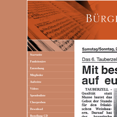
Startseite
Funktionäre
Entstehung
Mitglieder
Auftritte
Videos
Spendenliste
Chorproben
Download
Bestellung CD