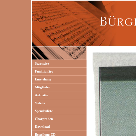
Startseite
Funktionäre
Entstehung
Mitglieder
Auftritte
Videos
Spendenliste
Chorproben
Download
Bestellung CD