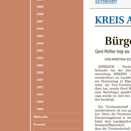
2009
2008
2007
2006
2005
2004
2003
2002
2001
2000
1997
1992
1991
1990
1989
Bildarchiv
Kontakt