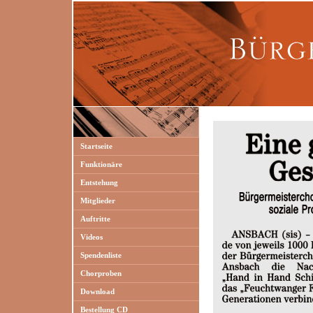
Startseite
Funktionäre
Entstehung
Mitglieder
Auftritte
Videos
Spendenliste
Chorproben
Download
Bestellung CD