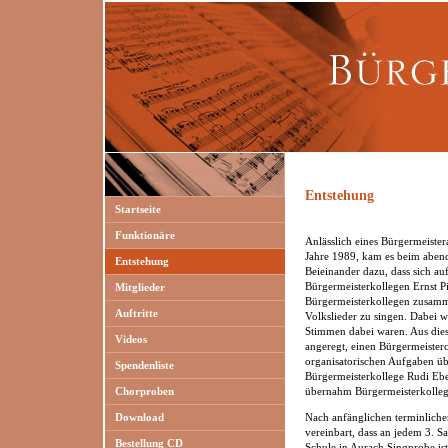
Entstehung
Startseite
Funktionäre
Anlässlich eines Bürgermeister
Jahre 1989, kam es beim abend
Entstehung
Beieinander dazu, dass sich a
Bürgermeisterkollegen Ernst P
Mitglieder
Bürgermeisterkollegen zusamme
Auftritte
Volkslieder zu singen. Dabei wu
Stimmen dabei waren. Aus dies
Videos
angeregt, einen Bürgermeister
organisatorischen Aufgaben 
Spendenliste
Bürgermeisterkollege Rudi Ebe
Chorproben
übernahm Bürgermeisterkolle
Download
Nach anfänglichen terminlich
vereinbart, dass an jedem 3. S
Bestellung CD
Schule in Aurach Singprobe ist