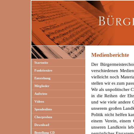
Medienberichte
Startseite
Der Bürgermeisterchor
verschiedenen Medien
Funktionäre
vielleicht noch Mater
Entstehung
stellen wir es zum pas
Mitglieder
Wir als unpolitischer 
Auftritte
in die Reihen der Eh
Videos
und wie viele andere O
unserem großen Landkr
Spendenliste
Politik nicht helfen 
Chorproben
einem Verein, einem 
Download
unseren Landkreis le
Bestellung CD
persönliches Engageme